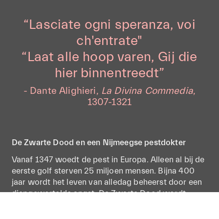
“Lasciate ogni speranza, voi
ch'entrate"
“Laat alle hoop varen, Gij die
hier binnentreedt”
- Dante Alighieri,
La Divina Commedia
,
1307-1321
De Zwarte Dood en een Nijmeegse pestdokter
Vanaf 1347 woedt de pest in Europa. Alleen al bij de
eerste golf sterven 25 miljoen mensen. Bijna 400
jaar wordt het leven van alledag beheerst door een
diepgewortelde angst. De Zwarte Dood wordt
gezien als een straf van God of als het fatale gevolg
van astronomische fenomenen. Complotdenkers