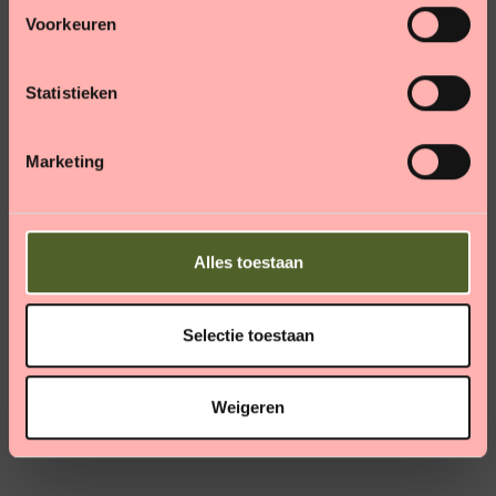
s
Voorkeuren
t
e
m
Statistieken
m
i
Marketing
n
g
s
s
Alles toestaan
e
l
e
Selectie toestaan
c
t
Weigeren
i
e