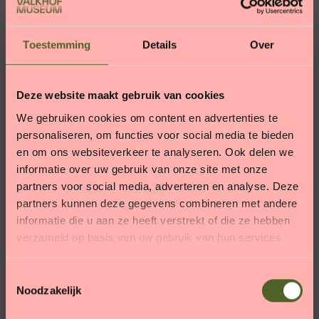
Toestemming
Details
Over
Deze website maakt gebruik van cookies
We gebruiken cookies om content en advertenties te
personaliseren, om functies voor social media te bieden
en om ons websiteverkeer te analyseren. Ook delen we
informatie over uw gebruik van onze site met onze
partners voor social media, adverteren en analyse. Deze
partners kunnen deze gegevens combineren met andere
informatie die u aan ze heeft verstrekt of die ze hebben
verzameld op basis van uw gebruik van hun services.
T
Noodzakelijk
o
e