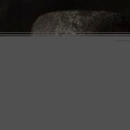
dig deeper
education
the museum
newsletter