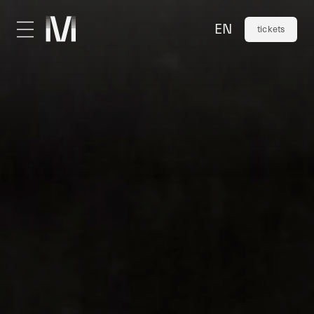
EN
tickets
visit
calendar
practical info
café
shop
groups & venue hire