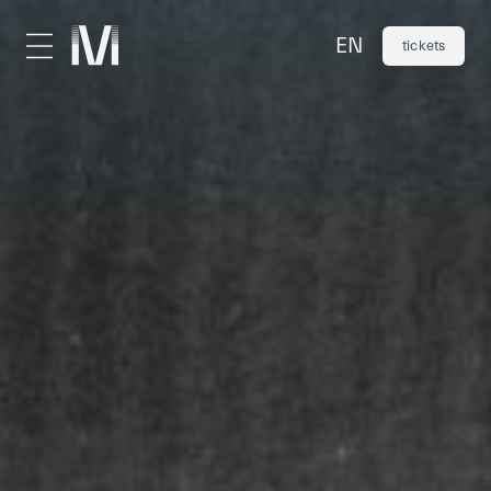
EN
tickets
visit
calendar
practical info
café
shop
groups & venue hire