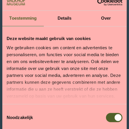
Toestemming
Details
Over
Deze website maakt gebruik van cookies
We gebruiken cookies om content en advertenties te
personaliseren, om functies voor social media te bieden
en om ons websiteverkeer te analyseren. Ook delen we
informatie over uw gebruik van onze site met onze
partners voor social media, adverteren en analyse. Deze
partners kunnen deze gegevens combineren met andere
informatie die u aan ze heeft verstrekt of die ze hebben
verzameld op basis van uw gebruik van hun services.
T
Noodzakelijk
o
e