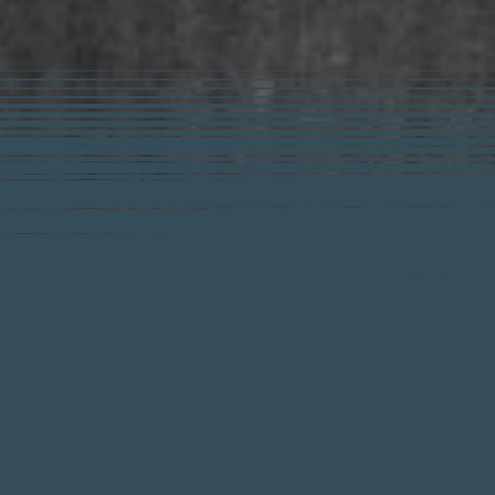
dig deeper
education
the museum
newsletter