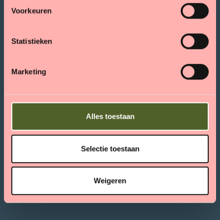
s
Voorkeuren
t
e
m
Statistieken
m
i
Marketing
n
g
s
s
Alles toestaan
e
l
e
Selectie toestaan
c
t
Weigeren
i
e