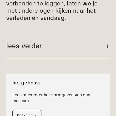
verbanden te leggen, laten we je
nieuws
met andere ogen kijken naar het
organisatie
verleden én vandaag.
vacatures
vrienden
pers
lees verder
+
contact
nieuwsbrief
het gebouw
Lees meer over het vormgeven van ons
museum.
lees verder
→