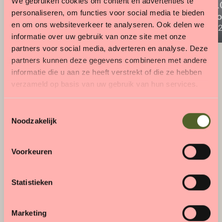
We gebruiken cookies om content en advertenties te
Koningin Máxima opent
op in 16
personaliseren, om functies voor social media te bieden
Valkhof Museum in Nijmegen
archeol
en om ons websiteverkeer te analyseren. Ook delen we
04.06.2026
25.03.20
informatie over uw gebruik van onze site met onze
partners voor social media, adverteren en analyse. Deze
partners kunnen deze gegevens combineren met andere
informatie die u aan ze heeft verstrekt of die ze hebben
verzameld op basis van uw gebruik van hun services.
museum kam
T
Museum Kam is onze locatie voor
Noodzakelijk
o
archeologisch onderzoek. Het is - na de
e
heropening in 2024 - ook beperkt open voor
s
publiek.
Voorkeuren
t
e
lees verder
→
m
Statistieken
m
i
Marketing
n